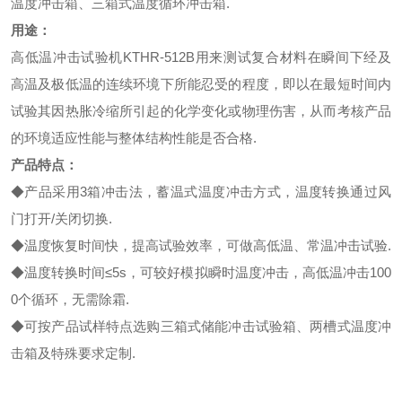
温度冲击箱、三箱式温度循环冲击箱.
用途：
高低温冲击试验机KTHR-512B
用来测试复合材料在瞬间下经及
高温及极低温的连续环境下所能忍受的程度，即以在最短时间内
试验其因热胀冷缩所引起的化学变化或物理伤害，
从而考核产品
的环境适应性能与整体结构性能是否合格.
产品特点：
◆产品采用3箱冲击法，蓄温式温度冲击方式，温度转换通过风
门打开/关闭切换.
◆温度恢复时间快，提高试验效率，可做高低温、常温冲击试验.
◆温度转换时间≤5s，可较好模拟瞬时温度冲击，高低温冲击100
0个循环，无需除霜.
◆可按产品试样特点选购三箱式储能冲击试验箱、两槽式温度冲
击箱及特殊要求定制.